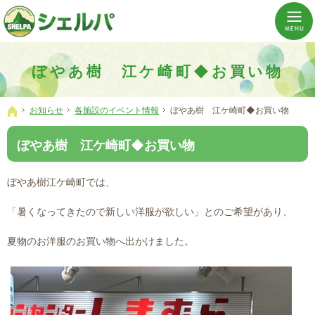
介護の「通い・泊まり・訪問」から必要なものだけをご提供。介護のことならシェルパへ。
横浜市神奈川区 事業所数No,1の小規模多機能型居宅介護ぼやあ樹
ぼやあ樹 江ケ崎町◆お買い物
お知らせ
各施設のイベント情報
ぼやあ樹 江ケ崎町◆お買い物
ホーム
ぼやあ樹 江ケ崎町◆お買い物
ぼやあ樹江ケ崎町では、
「暑くなってきたので新しい洋服が欲しい」とのご希望があり、
夏物のお洋服のお買い物へ出かけました。