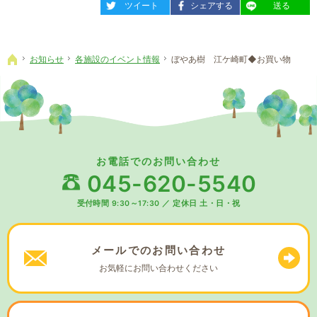
entry2472
entry2472
entry2472
ツイート
シェアする
送る
お知らせ
各施設のイベント情報
ぼやあ樹 江ケ崎町◆お買い物
ホーム
お電話でのお問い合わせ
045-620-5540
受付時間 9:30～17:30
／
定休日 土・日・祝
メールでの
お問い合わせ
お気軽に
お問い合わせください