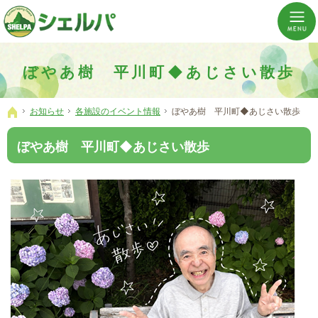
介護の「通い・泊まり・訪問」から必要なものだけをご提供。介護のことならシェルパへ。
横浜市神奈川区 事業所数No,1の小規模多機能型居宅介護ぼやあ樹
ぼやあ樹 平川町◆あじさい散歩
お知らせ
各施設のイベント情報
ぼやあ樹 平川町◆あじさい散歩
ホーム
ぼやあ樹 平川町◆あじさい散歩