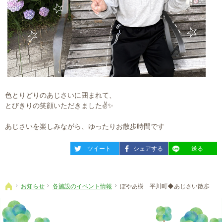
色とりどりのあじさいに囲まれて、
とびきりの笑顔いただきました✌️✨
あじさいを楽しみながら、ゆったりお散歩時間です
entry2466
entry2466
entry2466
ツイート
シェアする
送る
お知らせ
各施設のイベント情報
ぼやあ樹 平川町◆あじさい散歩
ホーム