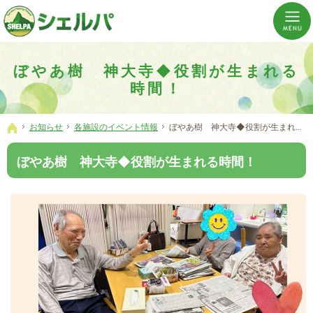
介護の「通い・泊まり・訪問」から必要なものだけをご提供。介護のことならシェルパへ。
横浜市神奈川区 事業所数No,1の小規模多機能型居宅介護ぼやあ樹
ぼやあ樹 神大寺◆役割が生まれる
時間！
お知らせ
各施設のイベント情報
ぼやあ樹 神大寺◆役割が生まれる時間！
ホーム
ぼやあ樹 神大寺◆役割が生まれる時間！