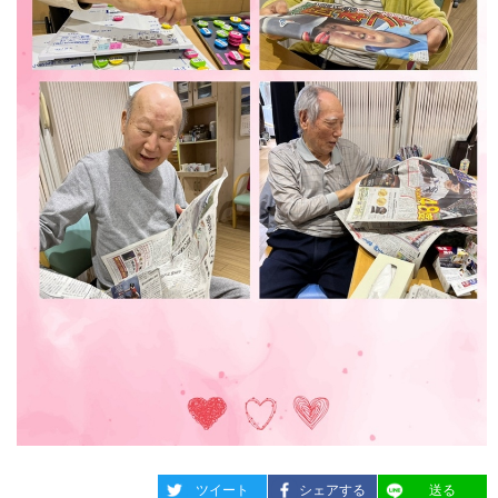
entry2460
entry2460
entry2460
ツイート
シェアする
送る