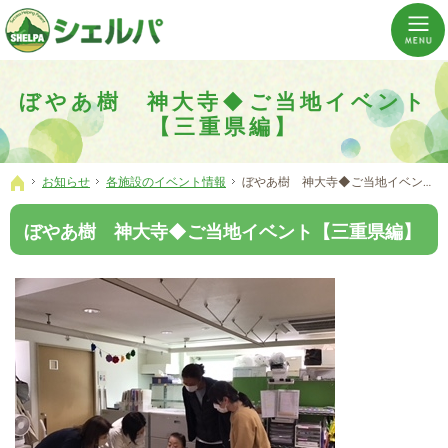
介護の「通い・泊まり・訪問」から必要なものだけをご提供。介護のことならシェルパへ。
横浜市神奈川区 事業所数No,1の小規模多機能型居宅介護ぼやあ樹
ぼやあ樹 神大寺◆ご当地イベント
【三重県編】
お知らせ
各施設のイベント情報
ぼやあ樹 神大寺◆ご当地イベント【三重県編】
ホーム
ぼやあ樹 神大寺◆ご当地イベント【三重県編】