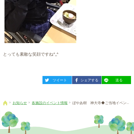
とっても素敵な笑顔ですね^_^
entry2400
entry2400
entry2400
ツイート
シェアする
送る
お知らせ
各施設のイベント情報
ぼやあ樹 神大寺◆ご当地イベント【三重県編】
ホーム