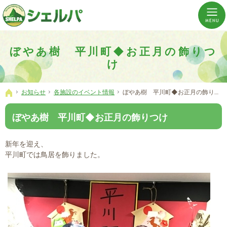
介護の「通い・泊まり・訪問」から必要なものだけをご提供。介護のことならシェルパへ。
横浜市神奈川区 事業所数No,1の小規模多機能型居宅介護ぼやあ樹
ぼやあ樹 平川町◆お正月の飾りつ
け
お知らせ
各施設のイベント情報
ぼやあ樹 平川町◆お正月の飾りつけ
ホーム
ぼやあ樹 平川町◆お正月の飾りつけ
新年を迎え、
平川町では鳥居を飾りました。