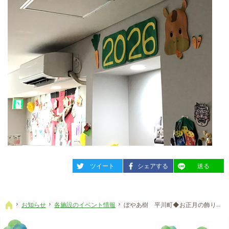
entry2383
entry2383
entry2383
ツイート
シェアする
送る
お知らせ
各施設のイベント情報
ぼやあ樹 平川町◆お正月の飾りつけ
ホーム