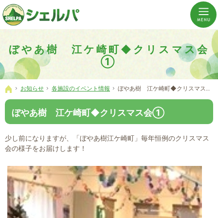
介護の「通い・泊まり・訪問」から必要なものだけをご提供。介護のことならシェルパへ。
横浜市神奈川区 事業所数No,1の小規模多機能型居宅介護ぼやあ樹
ぼやあ樹 江ケ崎町◆クリスマス会
①
お知らせ
各施設のイベント情報
ぼやあ樹 江ケ崎町◆クリスマス会①
ホーム
ぼやあ樹 江ケ崎町◆クリスマス会①
少し前になりますが、「ぼやあ樹江ケ崎町」毎年恒例のクリスマス
会の様子をお届けします！