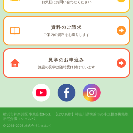
お気軽に
お問い合わせください
資料の
ご請求
ご案内の資料を
お送りします
見学の
お申込み
施設の見学は
随時受け付けています
ぼやあ樹Youtube
シェルパフェイスブック
シェルパインスタ
横浜市神奈川区 事業所数No,1。
【ぼやあ樹】神奈川県横浜市の小規模多機能型
居宅介護（シェルパ）
© 2014-2026 株式会社シェルパ