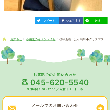
entry2378
entry2378
entry2378
ツイート
シェアする
送る
お知らせ
各施設のイベント情報
ぼやあ樹 江ケ崎町◆クリスマス会①
ホーム
お電話でのお問い合わせ
045-620-5540
受付時間 9:30～17:30
／
定休日 土・日・祝
メールでの
お問い合わせ