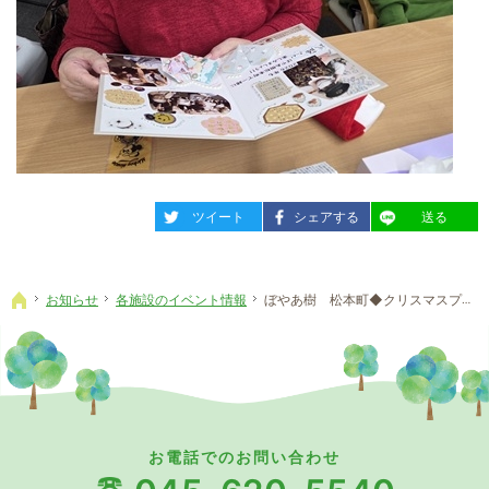
entry2370
entry2370
entry2370
ツイート
シェアする
送る
お知らせ
各施設のイベント情報
ぼやあ樹 松本町◆クリスマスプレゼントは。。。
ホーム
お電話でのお問い合わせ