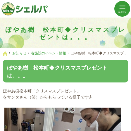
介護の「通い・泊まり・訪問」から必要なものだけをご提供。介護のことならシェルパへ。
横浜市神奈川区 事業所数No,1の小規模多機能型居宅介護ぼやあ樹
ぼやあ樹 松本町◆クリスマスプレ
ゼントは。。。
お知らせ
各施設のイベント情報
ぼやあ樹 松本町◆クリスマスプレゼントは。。。
ホーム
ぼやあ樹 松本町◆クリスマスプレゼント
は。。。
ぼやあ樹松本町「クリスマスプレゼント」
をサンタさん（笑）からもらっている様子です♪