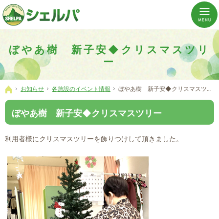
介護の「通い・泊まり・訪問」から必要なものだけをご提供。介護のことならシェルパへ。
横浜市神奈川区 事業所数No,1の小規模多機能型居宅介護ぼやあ樹
ぼやあ樹 新子安◆クリスマスツリ
ー
お知らせ
各施設のイベント情報
ぼやあ樹 新子安◆クリスマスツリー
ホーム
ぼやあ樹 新子安◆クリスマスツリー
利用者様にクリスマスツリーを飾りつけして頂きました。