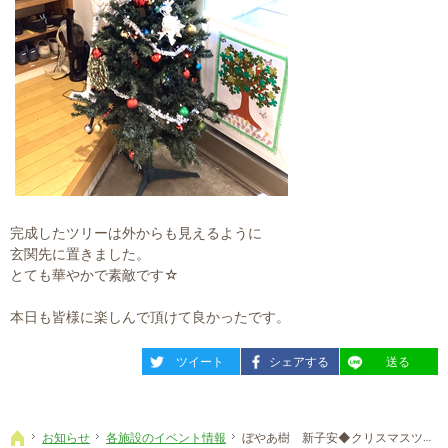
完成したツリーは外からも見えるように
玄関先に置きました。
とても華やかで素敵です☆
本日も皆様に楽しんで頂けて良かったです。
entry2353
entry2353
entry2353
ツイート
シェアする
送る
お知らせ
各施設のイベント情報
ぼやあ樹 新子安◆クリスマスツリー
ホーム