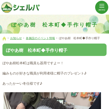
介護の「通い・泊まり・訪問」から必要なものだけをご提供。介護のことならシェルパへ。
横浜市神奈川区 事業所数No,1の小規模多機能型居宅介護ぼやあ樹
ぼやあ樹 松本町◆手作り帽子
お知らせ
各施設のイベント情報
ぼやあ樹 松本町◆手作り帽子
ホーム
ぼやあ樹 松本町◆手作り帽子
ぼやあ樹松本町は職員も器用ですよー！
編みものが好きな職員が利用者様に帽子のプレゼント♪
あったかーい冬仕様です♪