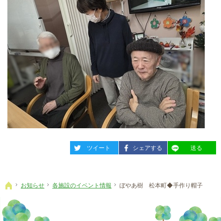
entry2350
entry2350
entry2350
ツイート
シェアする
送る
お知らせ
各施設のイベント情報
ぼやあ樹 松本町◆手作り帽子
ホーム