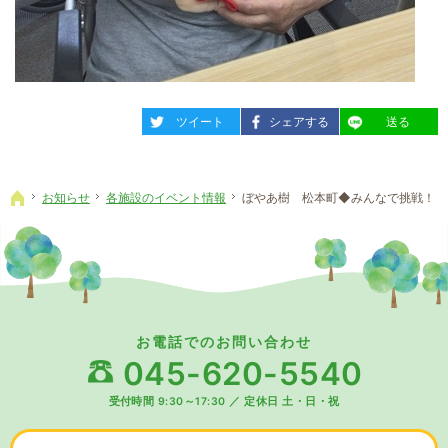
entry2284
entry2284
entry2284
ツイート
シェアする
送る
お知らせ
各施設のイベント情報
ぼやあ樹 松本町◆みんなで挑戦！
ホーム
お電話でのお問い合わせ
045-620-5540
受付時間 9:30～17:30
／
定休日 土・日・祝