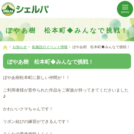
介護の「通い・泊まり・訪問」から必要なものだけをご提供。介護のことならシェルパへ。
横浜市神奈川区 事業所数No,1の小規模多機能型居宅介護ぼやあ樹
ぼやあ樹 松本町◆みんなで挑戦！
お知らせ
各施設のイベント情報
ぼやあ樹 松本町◆みんなで挑戦！
ホーム
ぼやあ樹 松本町◆みんなで挑戦！
ぼやあ樹松本町に新しい仲間が！！
ご利用者様が昔作られた作品をご家族が持ってきてくださいました
♪
かわいいクマちゃんです！
リボン結びの練習ができるんです！
みんなで早速挑戦！！！！