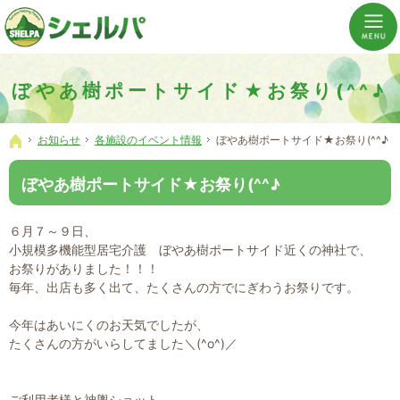
介護の「通い・泊まり・訪問」から必要なものだけをご提供。介護のことならシェルパへ。
横浜市神奈川区 事業所数No,1の小規模多機能型居宅介護ぼやあ樹
ぼやあ樹ポートサイド★お祭り(^^♪
お知らせ
各施設のイベント情報
ぼやあ樹ポートサイド★お祭り(^^♪
ホーム
ぼやあ樹ポートサイド★お祭り(^^♪
６月７～９日、
小規模多機能型居宅介護 ぼやあ樹ポートサイド近くの神社で、
お祭りがありました！！！
毎年、出店も多く出て、たくさんの方でにぎわうお祭りです。
今年はあいにくのお天気でしたが、
たくさんの方がいらしてました＼(^o^)／
ご利用者様と神輿ショット