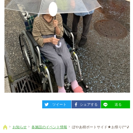
entry540
entry540
entry540
ツイート
シェアする
送る
お知らせ
各施設のイベント情報
ぼやあ樹ポートサイド★お祭り(^^♪
ホーム