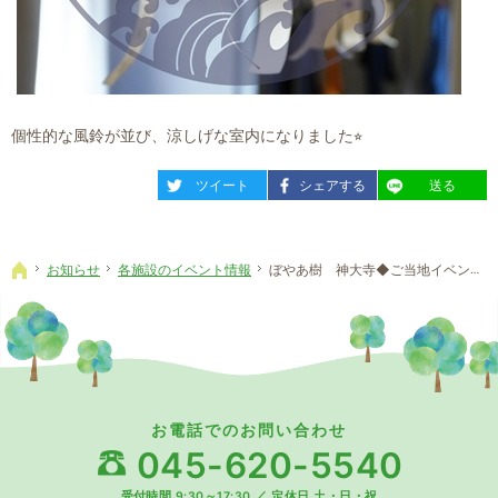
個性的な風鈴が並び、涼しげな室内になりました⭐︎
entry1967
entry1967
entry1967
ツイート
シェアする
送る
お知らせ
各施設のイベント情報
ぼやあ樹 神大寺◆ご当地イベント【愛知県編】②
ホーム
お電話でのお問い合わせ
045-620-5540
受付時間 9:30～17:30
／
定休日 土・日・祝