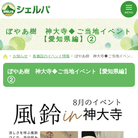
介護の「通い・泊まり・訪問」から必要なものだけをご提供。介護のことならシェルパへ。
横浜市神奈川区 事業所数No,1の小規模多機能型居宅介護ぼやあ樹
ぼやあ樹 神大寺◆ご当地イベント
【愛知県編】②
お知らせ
各施設のイベント情報
ぼやあ樹 神大寺◆ご当地イベント【愛知県編】②
ホーム
ぼやあ樹 神大寺◆ご当地イベント【愛知県編】
②