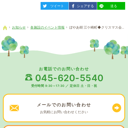
entry684
entry684
entry684
ツイート
シェアする
送る
お知らせ
各施設のイベント情報
ぼやあ樹 江ケ崎町◆クリスマス会☆彡
ホーム
お電話でのお問い合わせ
045-620-5540
受付時間 9:30～17:30
／
定休日 土・日・祝
メールでの
お問い合わせ
お気軽に
お問い合わせください