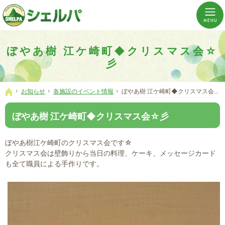
介護の「通い・泊まり・訪問」から必要なものだけをご提供。介護のことならシェルパへ。
横浜市神奈川区 事業所数No,1の小規模多機能型居宅介護ぼやあ樹
ぼやあ樹 江ケ崎町◆クリスマス会☆
彡
お知らせ
各施設のイベント情報
ぼやあ樹 江ケ崎町◆クリスマス会☆彡
ホーム
ぼやあ樹 江ケ崎町◆クリスマス会☆彡
ぼやあ樹江ケ崎町のクリスマス会です☆
クリスマス会は壁飾りから当日の料理、ケーキ、メッセージカード
も全て職員による手作りです。