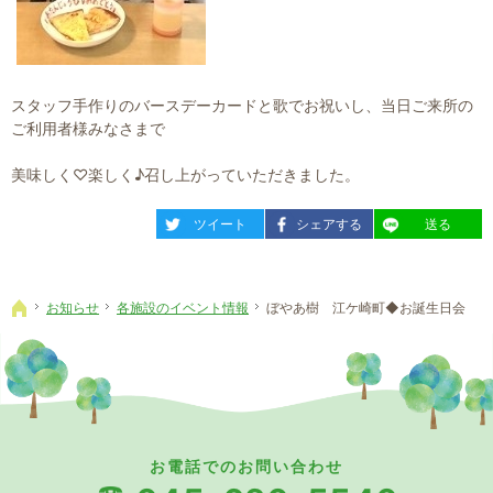
スタッフ手作りのバースデーカードと歌でお祝いし、当日ご来所の
ご利用者様みなさまで
美味しく♡楽しく♪召し上がっていただきました。
entry1849
entry1849
entry1849
ツイート
シェアする
送る
お知らせ
各施設のイベント情報
ぼやあ樹 江ケ崎町◆お誕生日会
ホーム
お電話でのお問い合わせ