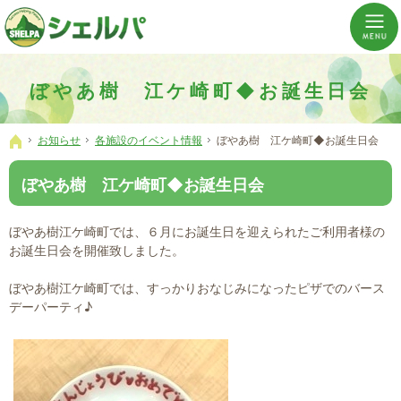
介護の「通い・泊まり・訪問」から必要なものだけをご提供。介護のことならシェルパへ。
横浜市神奈川区 事業所数No,1の小規模多機能型居宅介護ぼやあ樹
ぼやあ樹 江ケ崎町◆お誕生日会
お知らせ
各施設のイベント情報
ぼやあ樹 江ケ崎町◆お誕生日会
ホーム
ぼやあ樹 江ケ崎町◆お誕生日会
ぼやあ樹江ケ崎町では、６月にお誕生日を迎えられたご利用者様の
お誕生日会を開催致しました。
ぼやあ樹江ケ崎町では、すっかりおなじみになったピザでのバース
デーパーティ♪