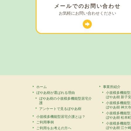
メールでの
お問い合わせ
お気軽に
お問い合わせください
ホーム
事業所紹介
ぼやあ樹が選ばれる理由
小規模多機能型
ぼやあ樹 新子
ぼやあ樹の小規模多機能型居宅介
護
小規模多機能型
ぼやあ樹 神大
アンケートで見るぼやあ樹
小規模多機能型
小規模多機能型居宅介護とは？
ぼやあ樹 松本
ご利用事例
小規模多機能型
ぼやあ樹 江ケ
ご利用をお考えの方へ