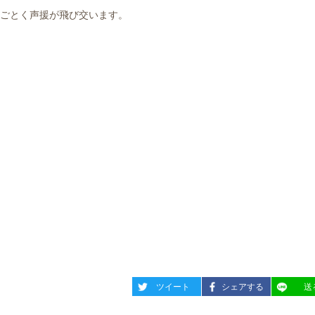
ごとく声援が飛び交います。
entry1844
entry1844
entry18
ツイート
シェアする
送