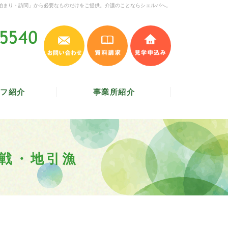
泊まり・訪問」から必要なものだけをご提供。介護のことならシェルパへ。
お問い合わせ
資料請求
見学申込み
045-620-5540
受付時間 9:30～17:30
／
定休日 土・日・祝
フ紹介
事業所紹介
戦・地引漁