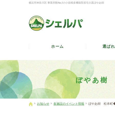
横浜市神奈川区 事業所数No,1の小規模多機能型居宅介護ぼやあ樹
ホーム
選ばれ
ぼやあ樹
お知らせ
各施設のイベント情報
ぼやあ樹 松本町
ホーム