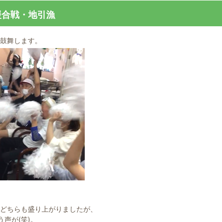
援合戦・地引漁
鼓舞します。
どちらも盛り上がりましたが、
声が(笑)。