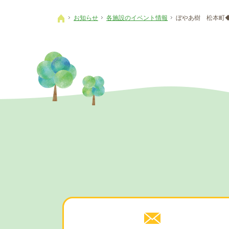
お知らせ
各施設のイベント情報
ぼやあ樹 松本町
ホーム