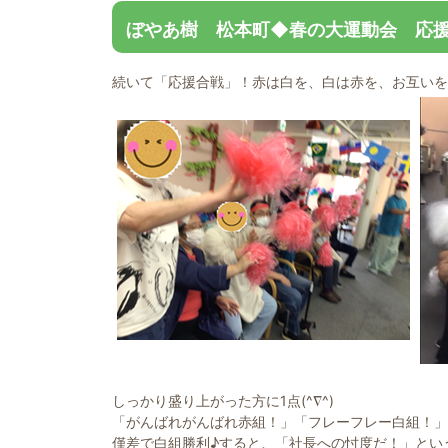
ぼやあ樹 松本町◆春の大運動会 応
続いて「応援合戦」！赤は白を、白は赤を、お互いを
しっかり盛り上がった方に1点(^∇^)
「がんばれがんばれ赤組！」「フレーフレー白組！」
僅差で白組勝利♪すると、「社長への忖度だ！」という