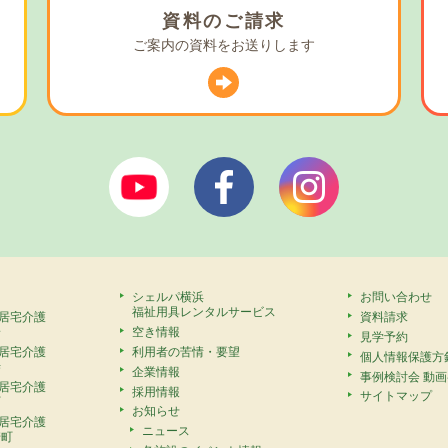
資料の
ご請求
ご案内の資料を
お送りします
ぼやあ樹Youtube
シェルパフェイスブック
シェルパイン
シェルパ横浜
お問い合わせ
福祉用具レンタルサービス
居宅介護
資料請求
安
空き情報
見学予約
居宅介護
利用者の苦情・要望
個人情報保護方
寺
企業情報
事例検討会 動
居宅介護
採用情報
サイトマップ
町
お知らせ
居宅介護
ニュース
崎町