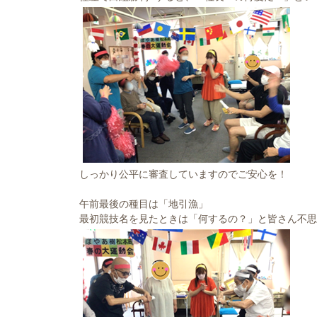
しっかり公平に審査していますのでご安心を！
午前最後の種目は「地引漁」
最初競技名を見たときは「何するの？」と皆さん不思