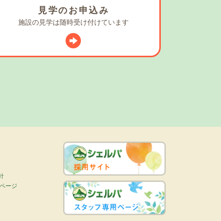
見学の
お申込み
施設の見学は
随時受け付けています
スタグラム
針
画ページ