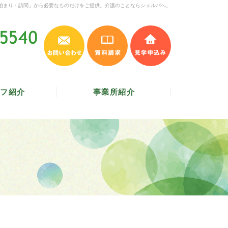
泊まり・訪問」から必要なものだけをご提供。介護のことならシェルパへ。
お問い合わせ
資料請求
見学申込み
045-620-5540
受付時間 9:30～17:30
／
定休日 土・日・祝
フ紹介
事業所紹介