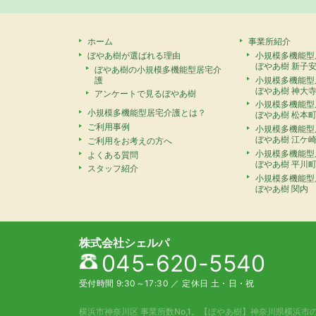
ホーム
事業所紹介
ぼやあ樹が選ばれる理由
小規模多機能型
ぼやあ樹 新子
ぼやあ樹の小規模多機能型居宅介
護
小規模多機能型
ぼやあ樹 神大
アンケートで見るぼやあ樹
小規模多機能型
小規模多機能型居宅介護とは？
ぼやあ樹 松本
ご利用事例
小規模多機能型
ぼやあ樹 江ケ
ご利用をお考えの方へ
小規模多機能型
よくある質問
ぼやあ樹 平川
スタッフ紹介
小規模多機能型
ぼやあ樹 関内
株式会社シェルパ
045-620-5540
受付時間 9:30～17:30
／
定休日 土・日・祝
横浜市神奈川区 事業所数No,1。
【ぼやあ樹】神奈川県横浜市