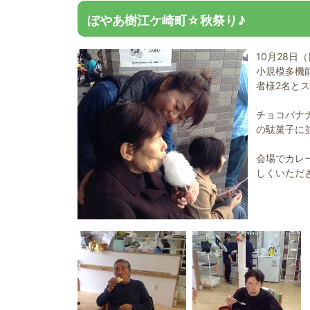
ぼやあ樹江ケ崎町☆秋祭り♪
10月28日
小規模多機
者様2名と
チョコバナ
の駄菓子に
会場でカレ
しくいただき