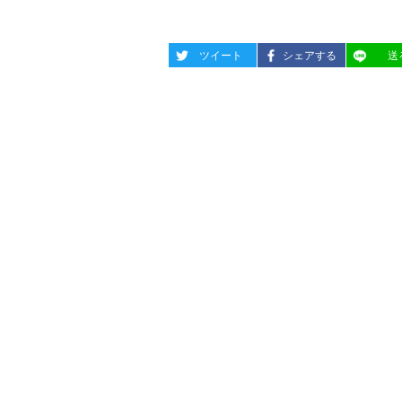
entry277
entry277
entry27
ツイート
シェアする
送