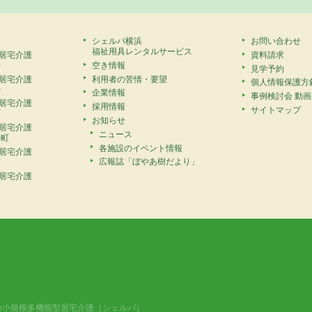
シェルパ横浜
お問い合わせ
福祉用具レンタルサービス
居宅介護
資料請求
安
空き情報
見学予約
居宅介護
利用者の苦情・要望
個人情報保護方
寺
企業情報
事例検討会 動
居宅介護
採用情報
サイトマップ
町
お知らせ
居宅介護
ニュース
崎町
各施設のイベント情報
居宅介護
広報誌「ぼやあ樹だより」
町
居宅介護
の小規模多機能型居宅介護（シェルパ）