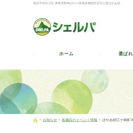
横浜市神奈川区 事業所数No,1の小規模多機能型居宅介護ぼやあ樹
ホーム
選ばれ
お知らせ
各施設のイベント情報
ぼやあ樹江ケ崎町
ホーム