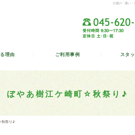
介護の「通い・
る理由
ご利用事例
スタッ
ぼやあ樹江ケ崎町☆秋祭り♪
☆秋祭り♪