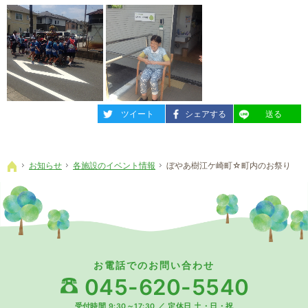
entry318
entry318
entry318
ツイート
シェアする
送る
お知らせ
各施設のイベント情報
ぼやあ樹江ケ崎町☆町内のお祭り
ホーム
お電話でのお問い合わせ
045-620-5540
受付時間 9:30～17:30
／
定休日 土・日・祝