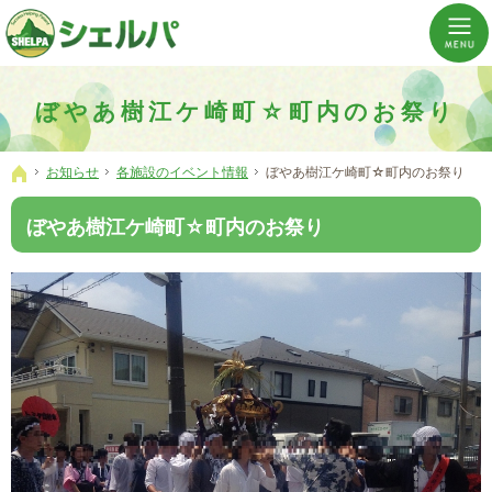
介護の「通い・泊まり・訪問」から必要なものだけをご提供。介護のことならシェルパへ。
横浜市神奈川区 事業所数No,1の小規模多機能型居宅介護ぼやあ樹
ぼやあ樹江ケ崎町☆町内のお祭り
お知らせ
各施設のイベント情報
ぼやあ樹江ケ崎町☆町内のお祭り
ホーム
ぼやあ樹江ケ崎町☆町内のお祭り