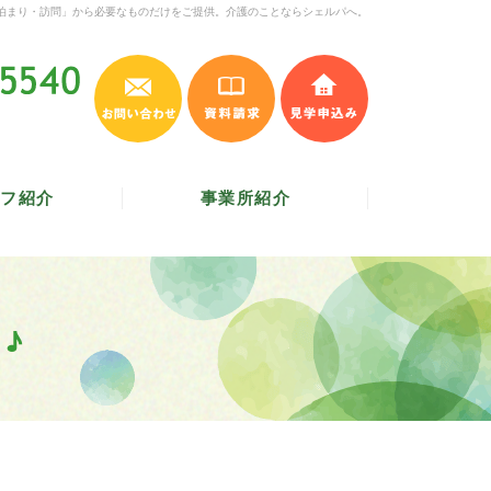
泊まり・訪問」から必要なものだけをご提供。介護のことならシェルパへ。
お問い合わせ
資料請求
見学申込み
045-620-5540
受付時間 9:30～17:30
／
定休日 土・日・祝
フ紹介
事業所紹介
♪