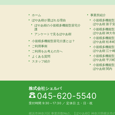
ホーム
事業所紹介
ぼやあ樹が選ばれる理由
小規模多機能型
ぼやあ樹 新子
ぼやあ樹の小規模多機能型居宅介
護
小規模多機能型
ぼやあ樹 神大
アンケートで見るぼやあ樹
小規模多機能型
小規模多機能型居宅介護とは？
ぼやあ樹 松本
ご利用事例
小規模多機能型
ぼやあ樹 江ケ
ご利用をお考えの方へ
小規模多機能型
よくある質問
ぼやあ樹 平川
スタッフ紹介
小規模多機能型
ぼやあ樹 関内
株式会社シェルパ
045-620-5540
受付時間 9:30～17:30
／
定休日 土・日・祝
横浜市神奈川区 事業所数No,1。
【ぼやあ樹】神奈川県横浜市