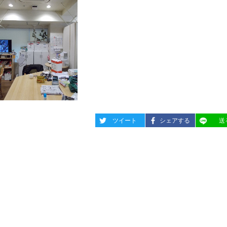
entry495
entry495
entry49
ツイート
シェアする
送