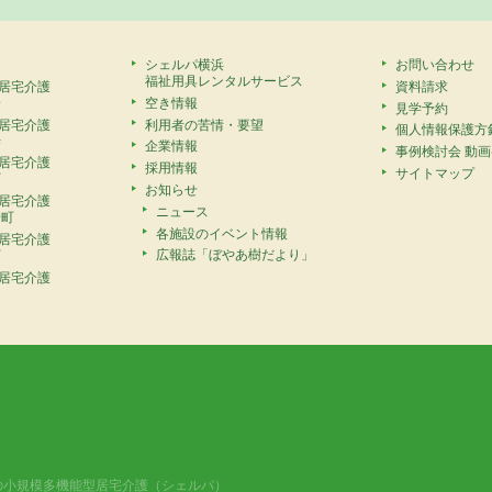
シェルパ横浜
お問い合わせ
福祉用具レンタルサービス
居宅介護
資料請求
安
空き情報
見学予約
居宅介護
利用者の苦情・要望
個人情報保護方
寺
企業情報
事例検討会 動
居宅介護
採用情報
サイトマップ
町
お知らせ
居宅介護
ニュース
崎町
各施設のイベント情報
居宅介護
広報誌「ぼやあ樹だより」
町
居宅介護
の小規模多機能型居宅介護（シェルパ）