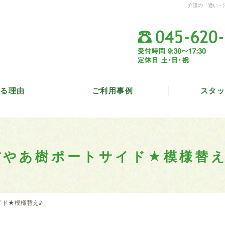
介護の「通い・
る理由
ご利用事例
スタッ
ぼやあ樹ポートサイド★模様替え
イド★模様替え♪