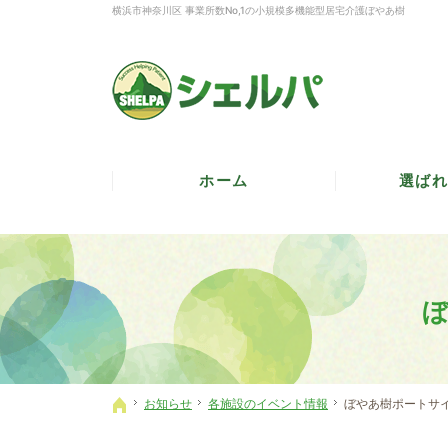
横浜市神奈川区 事業所数No,1の小規模多機能型居宅介護ぼやあ樹
ホーム
選ばれ
お知らせ
各施設のイベント情報
ぼやあ樹ポートサ
ホーム