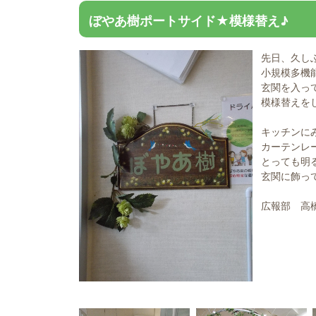
ぼやあ樹ポートサイド★模様替え♪
先日、久し
小規模多機
玄関を入っ
模様替えを
キッチンに
カーテンレ
とっても明
玄関に飾っ
広報部 高