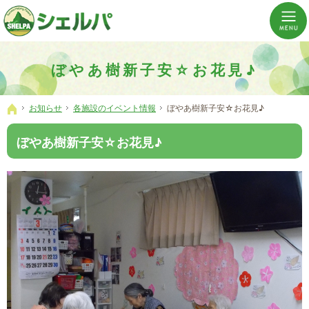
介護の「通い・泊まり・訪問」から必要なものだけをご提供。介護のことならシェルパへ。
横浜市神奈川区 事業所数No,1の小規模多機能型居宅介護ぼやあ樹
ぼやあ樹新子安☆お花見♪
お知らせ
各施設のイベント情報
ぼやあ樹新子安☆お花見♪
ホーム
ぼやあ樹新子安☆お花見♪