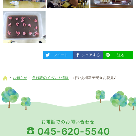
entry493
entry493
entry493
ツイート
シェアする
送る
お知らせ
各施設のイベント情報
ぼやあ樹新子安☆お花見♪
ホーム
お電話でのお問い合わせ
045-620-5540