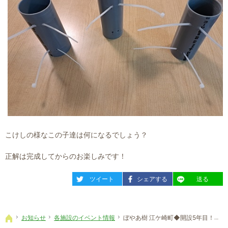
こけしの様なこの子達は何になるでしょう？
正解は完成してからのお楽しみです！
entry1103
entry1103
entry1103
ツイート
シェアする
送る
お知らせ
各施設のイベント情報
ぼやあ樹 江ケ崎町◆開設5年目！大掃除と環境整備に取り組んでます！
ホーム