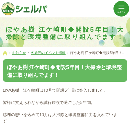
介護の「通い・泊まり・訪問」から必要なものだけをご提供。介護のことならシェルパへ。
横浜市神奈川区 事業所数No,1の小規模多機能型居宅介護ぼやあ樹
ぼやあ樹 江ケ崎町◆開設5年目！大
掃除と環境整備に取り組んでます！
お知らせ
各施設のイベント情報
ぼやあ樹 江ケ崎町◆開設5年目！大掃除と環境整備に取り組んでます！
ホーム
ぼやあ樹 江ケ崎町◆開設5年目！大掃除と環境整
備に取り組んでます！
ぼやあ樹 江ケ崎町は10月で開設5年目に突入しました。
皆様に支えられながら試行錯誤で過ごした5年間。
感謝の想いを込めて10月は大掃除と環境整備に力を入れていま
す！！