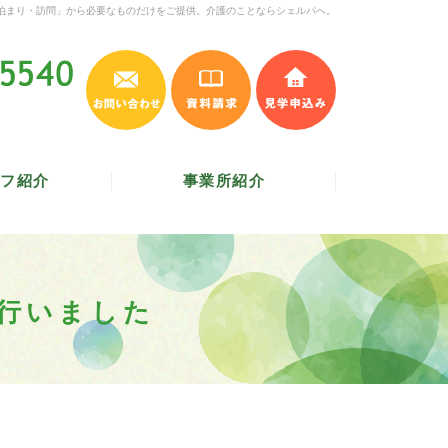
泊まり・訪問」から必要なものだけをご提供。介護のことならシェルパへ。
お問い合わせ
資料請求
見学申込み
045-620-5540
受付時間 9:30～17:30
／
定休日 土・日・祝
フ紹介
事業所紹介
を行いました