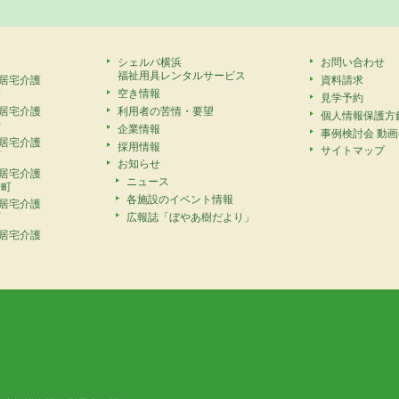
シェルパ横浜
お問い合わせ
福祉用具レンタルサービス
居宅介護
資料請求
安
空き情報
見学予約
居宅介護
利用者の苦情・要望
個人情報保護方
寺
企業情報
事例検討会 動
居宅介護
採用情報
サイトマップ
町
お知らせ
居宅介護
ニュース
崎町
各施設のイベント情報
居宅介護
広報誌「ぼやあ樹だより」
町
居宅介護