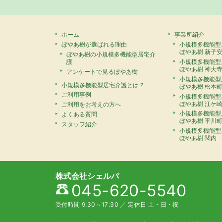
ホーム
事業所紹介
ぼやあ樹が選ばれる理由
小規模多機能型
ぼやあ樹 新子
ぼやあ樹の小規模多機能型居宅介
護
小規模多機能型
ぼやあ樹 神大
アンケートで見るぼやあ樹
小規模多機能型
小規模多機能型居宅介護とは？
ぼやあ樹 松本
ご利用事例
小規模多機能型
ぼやあ樹 江ケ
ご利用をお考えの方へ
小規模多機能型
よくある質問
ぼやあ樹 平川
スタッフ紹介
小規模多機能型
ぼやあ樹 関内
株式会社シェルパ
045-620-5540
受付時間 9:30～17:30
／
定休日 土・日・祝