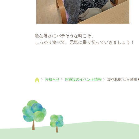
急な暑さにバテそうな時こそ、
しっかり食べて、元気に乗り切っていきましょう！
お知らせ
各施設のイベント情報
ぼやあ樹 江ヶ崎町
ホーム