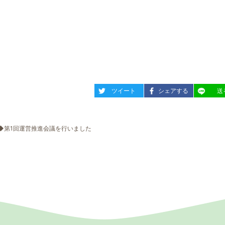
entry1001
entry1001
entry10
ツイート
シェアする
送
◆第1回運営推進会議を行いました