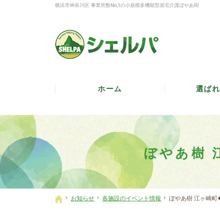
横浜市神奈川区 事業所数No,1の小規模多機能型居宅介護ぼやあ樹
ホーム
選ばれ
ぼやあ樹 
お知らせ
各施設のイベント情報
ぼやあ樹 江ヶ崎町
ホーム