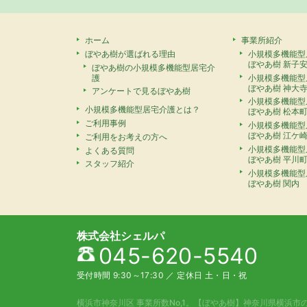
ホーム
事業所紹介
ぼやあ樹が選ばれる理由
小規模多機能型
ぼやあ樹 新子
ぼやあ樹の小規模多機能型居宅介
護
小規模多機能型
ぼやあ樹 神大
アンケートで見るぼやあ樹
小規模多機能型
小規模多機能型居宅介護とは？
ぼやあ樹 松本
ご利用事例
小規模多機能型
ぼやあ樹 江ケ
ご利用をお考えの方へ
小規模多機能型
よくある質問
ぼやあ樹 平川
スタッフ紹介
小規模多機能型
ぼやあ樹 関内
株式会社シェルパ
045-620-5540
受付時間 9:30～17:30
／
定休日 土・日・祝
横浜市神奈川区 事業所数No,1。
【ぼやあ樹】神奈川県横浜市