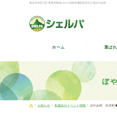
横浜市神奈川区 事業所数No,1の小規模多機能型居宅介護ぼやあ樹
ホーム
選ばれ
ぼ
お知らせ
各施設のイベント情報
ぼやあ樹 松本町
ホーム