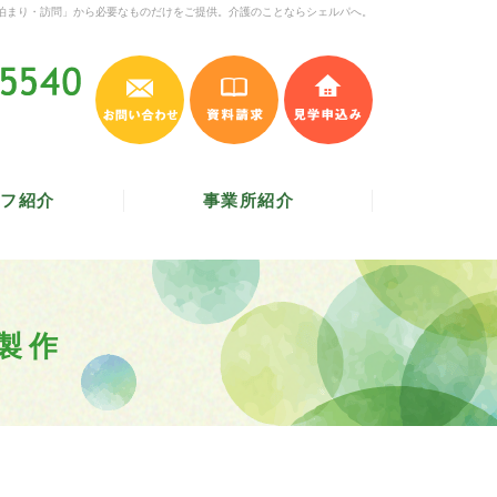
泊まり・訪問」から必要なものだけをご提供。介護のことならシェルパへ。
お問い合わせ
資料請求
見学申込み
045-620-5540
受付時間 9:30～17:30
／
定休日 土・日・祝
フ紹介
事業所紹介
製作