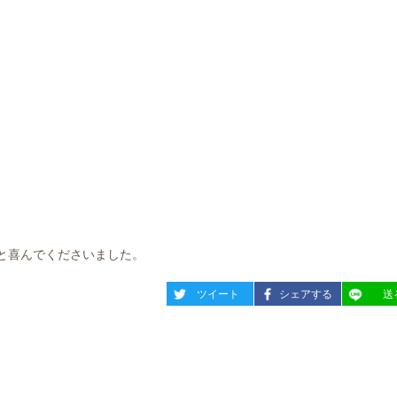
と喜んでくださいました。
entry1262
entry1262
entry12
ツイート
シェアする
送