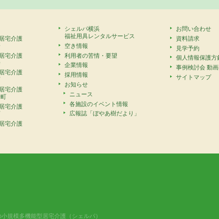
シェルパ横浜
お問い合わせ
福祉用具レンタルサービス
居宅介護
資料請求
安
空き情報
見学予約
居宅介護
利用者の苦情・要望
個人情報保護方
寺
企業情報
事例検討会 動
居宅介護
採用情報
サイトマップ
町
お知らせ
居宅介護
ニュース
崎町
各施設のイベント情報
居宅介護
広報誌「ぼやあ樹だより」
町
居宅介護
の小規模多機能型居宅介護（シェルパ）