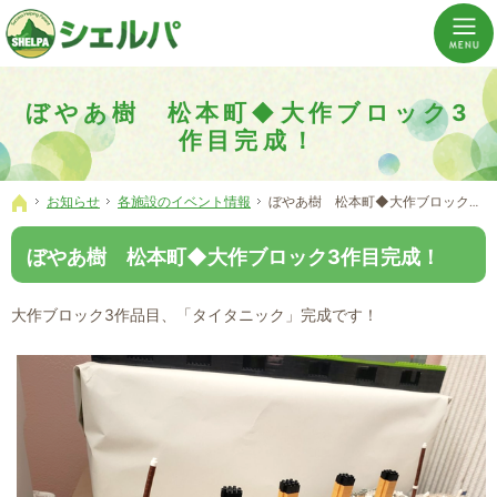
介護の「通い・泊まり・訪問」から必要なものだけをご提供。介護のことならシェルパへ。
横浜市神奈川区 事業所数No,1の小規模多機能型居宅介護ぼやあ樹
ぼやあ樹 松本町◆大作ブロック3
作目完成！
お知らせ
各施設のイベント情報
ぼやあ樹 松本町◆大作ブロック3作目完成！
ホーム
ぼやあ樹 松本町◆大作ブロック3作目完成！
大作ブロック3作品目、「タイタニック」完成です！