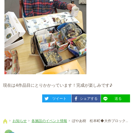
現在は4作品目にとりかかっています！完成が楽しみです♪
entry1794
entry1794
entry1794
ツイート
シェアする
送る
お知らせ
各施設のイベント情報
ぼやあ樹 松本町◆大作ブロック3作目完成！
ホーム