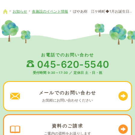
お知らせ
各施設のイベント情報
ぼやあ樹 江ケ崎町◆1月お誕生日会
ホーム
お電話でのお問い合わせ
045-620-5540
受付時間 9:30～17:30
／
定休日 土・日・祝
メールでの
お問い合わせ
お気軽に
お問い合わせください
資料の
ご請求
ご案内の資料を
お送りします