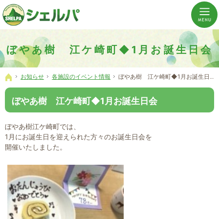
介護の「通い・泊まり・訪問」から必要なものだけをご提供。介護のことならシェルパへ。
横浜市神奈川区 事業所数No,1の小規模多機能型居宅介護ぼやあ樹
ぼやあ樹 江ケ崎町◆1月お誕生日会
お知らせ
各施設のイベント情報
ぼやあ樹 江ケ崎町◆1月お誕生日会
ホーム
ぼやあ樹 江ケ崎町◆1月お誕生日会
ぼやあ樹江ケ崎町では、
1月にお誕生日を迎えられた方々のお誕生日会を
開催いたしました。