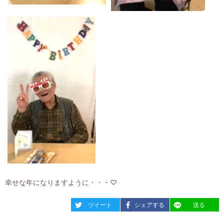
幸せな年になりますように・・・♡
entry2153
entry2153
entry2153
ツイート
シェアする
送る