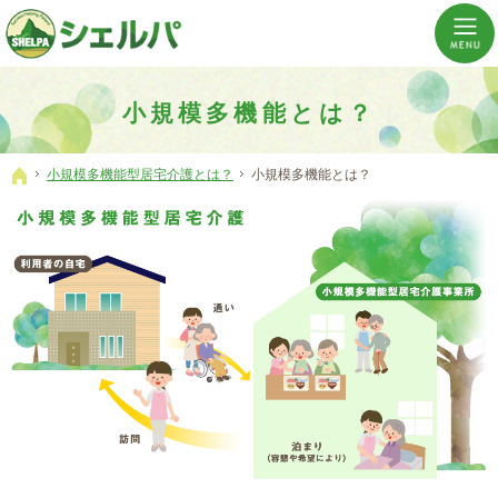
介護の「通い・泊まり・訪問」から必要なものだけをご提供。介護のことならシェルパへ。
横浜市神奈川区 事業所数No,1の小規模多機能型居宅介護ぼやあ樹
小規模多機能とは？
小規模多機能型居宅介護とは？
小規模多機能とは？
ホーム